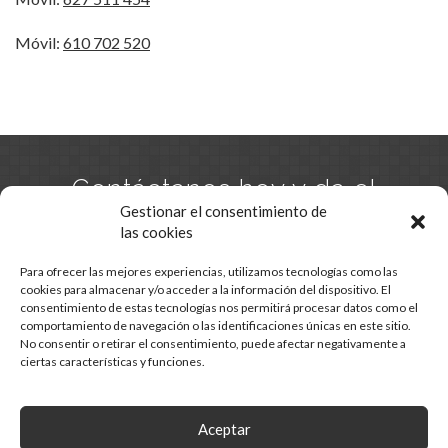
Móvil:
610 702 520
Contáctanos hoy y da el
primer paso hacia tu
Gestionar el consentimiento de
las cookies
hogar.
Para ofrecer las mejores experiencias, utilizamos tecnologías como las
cookies para almacenar y/o acceder a la información del dispositivo. El
consentimiento de estas tecnologías nos permitirá procesar datos como el
CONTACTO
comportamiento de navegación o las identificaciones únicas en este sitio.
No consentir o retirar el consentimiento, puede afectar negativamente a
ciertas características y funciones.
Aceptar