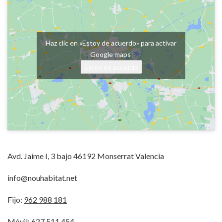
Haz clic en «Estoy de acuerdo» para activar
Google maps
Estoy de acuerdo
Avd. Jaime I, 3 bajo 46192 Monserrat Valencia
info@nouhabitat.net
Fijo:
962 988 181
Móvil:
627 511 454